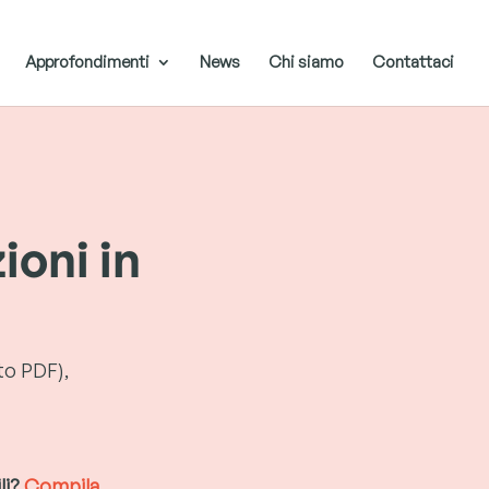
Approfondimenti
News
Chi siamo
Contattaci
ioni in
to PDF),
li?
Compila