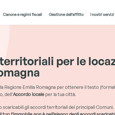
Canone e regimi fiscali
Gestione dell’affitto
I nostri servizi
I
erritoriali per le locaz
Romagna
la Regione Emilia Romagna per ottenere il testo (forma
, dell’
Accordo locale
per la tua città.
caricabili gli accordi territoriali dei principali Comuni.
a il tuo l’immobile non è nell’elenco degli accordi scaricabi