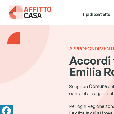
Tipi di contratto
APPROFONDIMENT
Accordi t
Emilia 
Scegli un
Comune
del
completo e aggiornato
Per ogni Regione sono s
La città in cui si trov