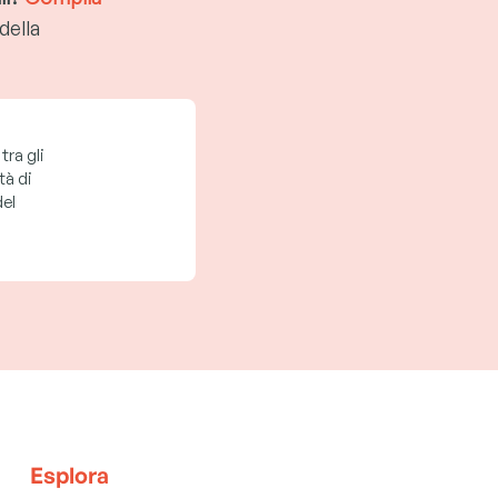
della
tra gli
tà di
el
Esplora